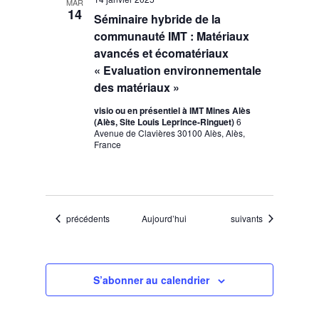
MAR
14
Séminaire hybride de la
communauté IMT : Matériaux
avancés et écomatériaux
« Evaluation environnementale
des matériaux »
visio ou en présentiel à IMT Mines Alès
(Alès, Site Louis Leprince-Ringuet)
6
Avenue de Clavières 30100 Alès, Alès,
France
Évènements
Évènements
précédents
Aujourd’hui
suivants
S’abonner au calendrier