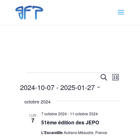
Évènements
Recherche
Navigat
Recherche
Liste
de
et
2024-10-07
 - 
2025-01-27
vues
navigation
Évènem
Sélectionnez
de
octobre 2024
une
vues
date.
7 octobre 2024
-
11 octobre 2024
Évènemen
LUN
7
51ème édition des JEPO
L'Escandille
Autrans-Méaudre, France