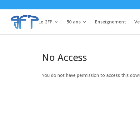
Le GFP
50 ans
Enseignement
Ve
No Access
You do not have permission to access this dow