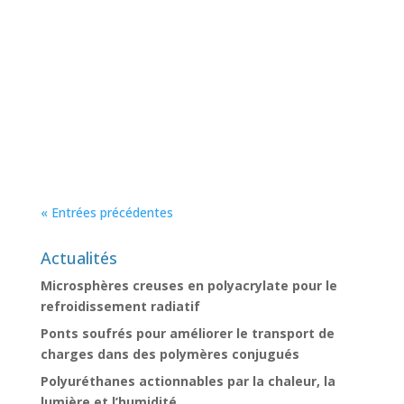
strategy enables high-performance
thermosets with generation-invariant
regeneration, opening an avenue for
circular engineering plastics.
NATURE
« Entrées précédentes
Actualités
Microsphères creuses en polyacrylate pour le
refroidissement radiatif
Ponts soufrés pour améliorer le transport de
charges dans des polymères conjugués
Polyuréthanes actionnables par la chaleur, la
lumière et l’humidité