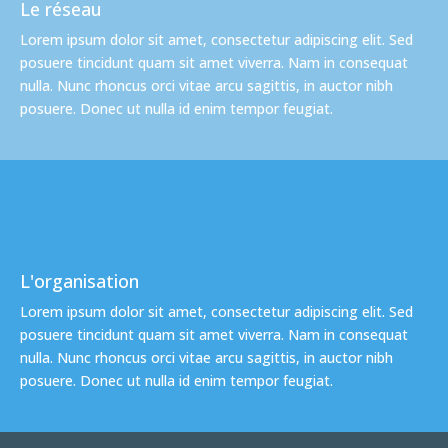
Le réseau
Lorem ipsum dolor sit amet, consectetur adipiscing elit. Sed
posuere tincidunt quam sit amet viverra. Nam in consequat
nulla. Nunc rhoncus orci vitae arcu sagittis, in auctor nibh
posuere. Donec ut nulla id enim tempor feugiat.
L'organisation
Lorem ipsum dolor sit amet, consectetur adipiscing elit. Sed
posuere tincidunt quam sit amet viverra. Nam in consequat
nulla. Nunc rhoncus orci vitae arcu sagittis, in auctor nibh
posuere. Donec ut nulla id enim tempor feugiat.