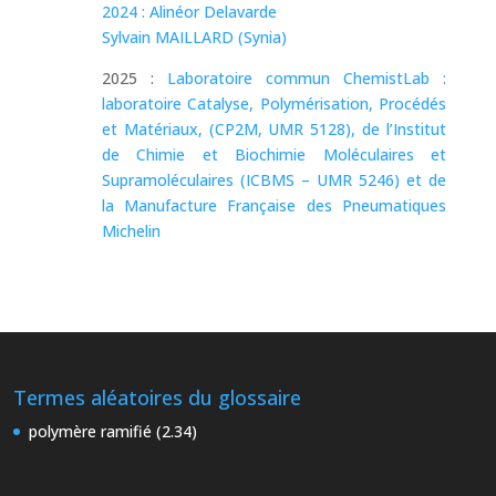
2024 : Alinéor Delavarde
Sylvain MAILLARD (Synia)
2025 :
Laboratoire commun ChemistLab :
laboratoire Catalyse, Polymérisation, Procédés
et Matériaux, (CP2M, UMR 5128), de l’Institut
de Chimie et Biochimie Moléculaires et
Supramoléculaires (ICBMS – UMR 5246) et de
la Manufacture Française des Pneumatiques
Michelin
Termes aléatoires du glossaire
polymère ramifié (2.34)