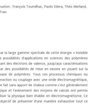
isation : François Tournilhac, Paolo Edera, Théo Merland,
Tran.
par la large gamme spectrale de cette énergie « invisible
s possibilités d’applications en sciences des polymères
citant des électrons de valence, jusqu’aux caractérisations
r des possibilités de mise en oeuvre en jouant sur la
base de polymères. Tous ces processus chimiques ou
teraction ou couplage avec une onde électromagnétique,
e fait sans apport de chaleur comme c’est généralement
gique et l’avènement des moyens de calculs ont permis
liser la physique bien établie en électromagnétisme. Ce
bjectif de présenter d’une manière exhaustive tout ce