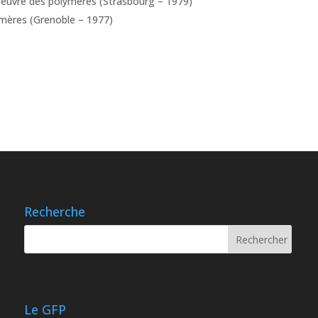
oeuvre des polymères (Strasbourg – 1979)
ymères (Grenoble – 1977)
Recherche
Le GFP