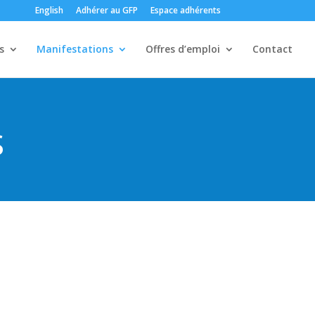
English
Adhérer au GFP
Espace adhérents
s
Manifestations
Offres d’emploi
Contact
S