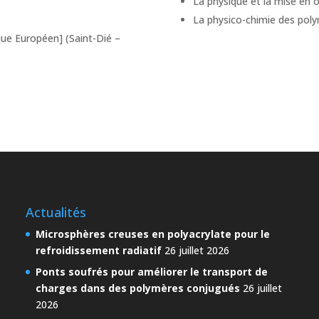
La physique et la mise en 
La physico-chimie des pol
ue Européen] (Saint-Dié –
Actualités
Microsphères creuses en polyacrylate pour le
refroidissement radiatif
26 juillet 2026
Ponts soufrés pour améliorer le transport de
charges dans des polymères conjugués
26 juillet
2026