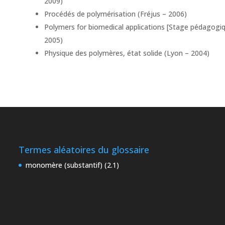
2009)
Procédés de polymérisation (Fréjus – 2006)
Polymers for biomedical applications [Stage pédagogiq
2005)
Physique des polymères, état solide (Lyon – 2004)
Termes aléatoires du glossaire
monomère (substantif) (2.1)