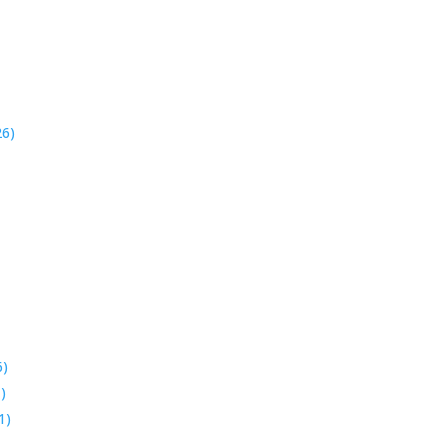
26)
)
)
1)