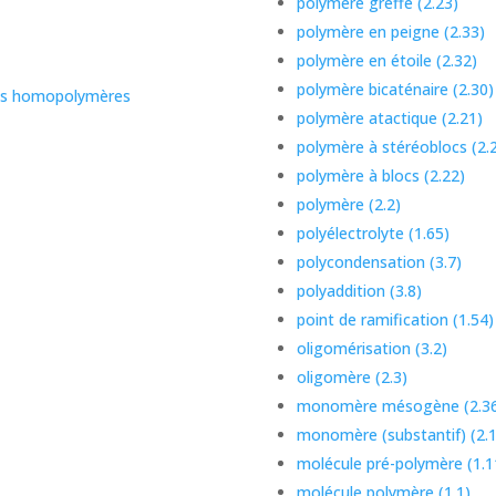
polymère greffé (2.23)
polymère en peigne (2.33)
polymère en étoile (2.32)
polymère bicaténaire (2.30)
des homopolymères
polymère atactique (2.21)
polymère à stéréoblocs (2.
polymère à blocs (2.22)
polymère (2.2)
polyélectrolyte (1.65)
polycondensation (3.7)
polyaddition (3.8)
point de ramification (1.54)
oligomérisation (3.2)
oligomère (2.3)
monomère mésogène (2.36
monomère (substantif) (2.1
molécule pré-polymère (1.1
molécule polymère (1.1)