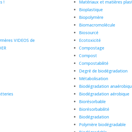
s !
Matériaux et matières plas
Bioplastique
Biopolymère
Biomacromolécule
Biosourcé
olymères VIDEOS de
Ecotoxicité
DER
Compostage
Compost
Compostabilité
Degré de biodégradation
Métabolisation
Biodégradation anaérobiqu
tteries
Biodégradation aérobique
Biorésorbable
Biorésorbabilité
Biodégradation
Polymère biodégradable