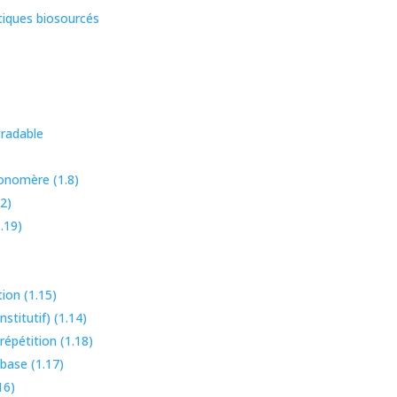
tiques biosourcés
radable
onomère (1.8)
2)
.19)
tion (1.15)
stitutif) (1.14)
répétition (1.18)
 base (1.17)
16)