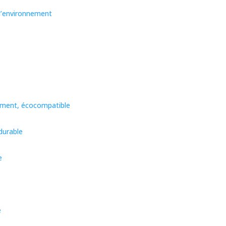
l’environnement
ement, écocompatible
durable
e
e