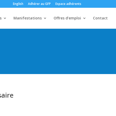
English
Adhérer au GFP
Espace adhérents
s
Manifestations
Offres d’emploi
Contact
aire