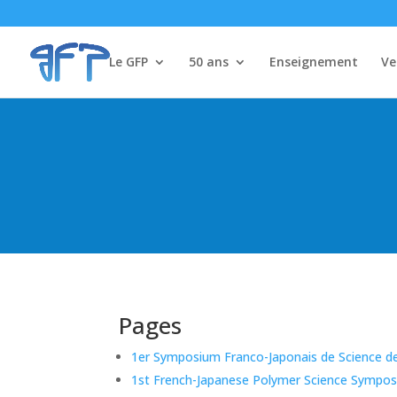
Le GFP
50 ans
Enseignement
Ve
Pages
1er Symposium Franco-Japonais de Science d
1st French-Japanese Polymer Science Sympo