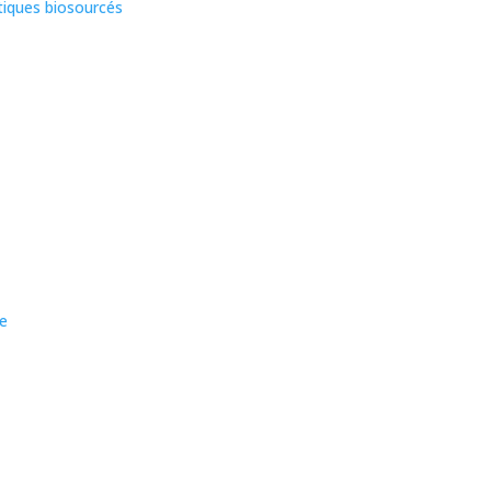
tiques biosourcés
e