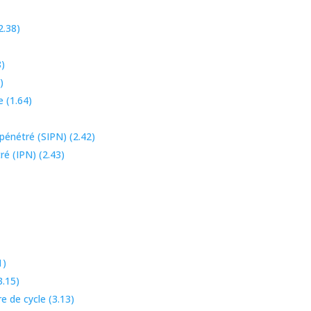
2.38)
8)
)
 (1.64)
pénétré (SIPN) (2.42)
é (IPN) (2.43)
1)
3.15)
e de cycle (3.13)