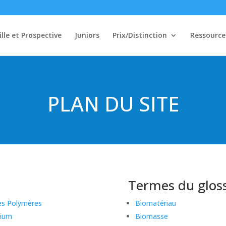
ille et Prospective
Juniors
Prix/Distinction
Ressource
PLAN DU SITE
Termes du gloss
es Polymères
Biomatériau
sium
Biomasse