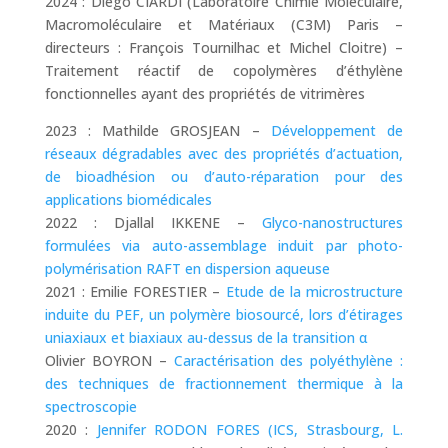
2024 : Diego CIARDI (Laboratoire Chimie Moléculaire,
Macromoléculaire et Matériaux (C3M) Paris –
directeurs : François Tournilhac et Michel Cloitre) –
Traitement réactif de copolymères d’éthylène
fonctionnelles ayant des propriétés de vitrimères
2023 : Mathilde GROSJEAN –
Développement de
réseaux dégradables avec des propriétés d’actuation,
de bioadhésion ou d’auto-réparation pour des
applications biomédicales
2022 : Djallal IKKENE –
Glyco-nanostructures
formulées via auto-assemblage induit par photo-
polymérisation RAFT en dispersion aqueuse
2021 : Emilie FORESTIER –
Etude de la microstructure
induite du PEF, un polymère biosourcé, lors d’étirages
uniaxiaux et biaxiaux au-dessus de la transition α
Olivier BOYRON –
Caractérisation des polyéthylène :
des techniques de fractionnement thermique à la
spectroscopie
2020 :
Jennifer RODON FORES (ICS, Strasbourg, L.