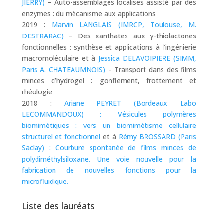
JIERRY)
– Auto-assemblages localisés assisté par des
enzymes : du mécanisme aux applications
2019 :
Marvin LANGLAIS (IMRCP, Toulouse, M.
DESTRARAC)
– Des xanthates aux γ-thiolactones
fonctionnelles : synthèse et applications à l’ingénierie
macromoléculaire et à
Jessica DELAVOIPIERE (SIMM,
Paris A. CHATEAUMNOIS)
– Transport dans des films
minces d’hydrogel : gonflement, frottement et
rhéologie
2018 :
Ariane PEYRET (Bordeaux Labo
LECOMMANDOUX) : Vésicules polymères
biomimétiques : vers un biomimétisme cellulaire
structurel et fonctionnel
et à
Rémy BROSSARD (Paris
Saclay) : Courbure spontanée de films minces de
polydiméthylsiloxane. Une voie nouvelle pour la
fabrication de nouvelles fonctions pour la
microfluidique.
Liste des lauréats