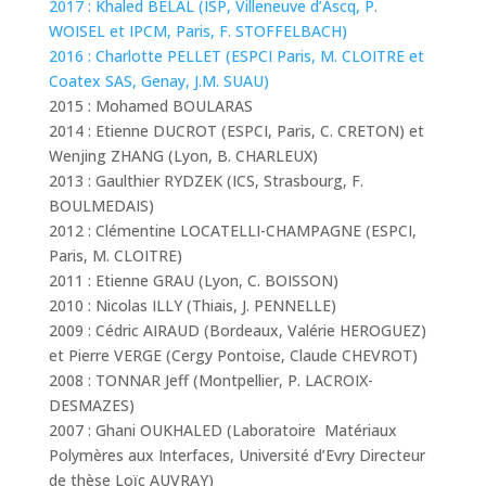
2017 : Khaled BELAL (ISP, Villeneuve d’Ascq, P.
WOISEL et IPCM, Paris, F. STOFFELBACH)
2016 : Charlotte PELLET (ESPCI Paris, M. CLOITRE et
Coatex SAS, Genay, J.M. SUAU)
2015 : Mohamed BOULARAS
2014 : Etienne DUCROT (ESPCI, Paris, C. CRETON) et
Wenjing ZHANG (Lyon, B. CHARLEUX)
2013 : Gaulthier RYDZEK (ICS, Strasbourg, F.
BOULMEDAIS)
2012 : Clémentine LOCATELLI-CHAMPAGNE (ESPCI,
Paris, M. CLOITRE)
2011 : Etienne GRAU (Lyon, C. BOISSON)
2010 : Nicolas ILLY (Thiais, J. PENNELLE)
2009 : Cédric AIRAUD (Bordeaux, Valérie HEROGUEZ)
et Pierre VERGE (Cergy Pontoise, Claude CHEVROT)
2008 : TONNAR Jeff (Montpellier, P. LACROIX-
DESMAZES)
2007 : Ghani OUKHALED (Laboratoire Matériaux
Polymères aux Interfaces, Université d’Evry Directeur
de thèse Loïc AUVRAY)