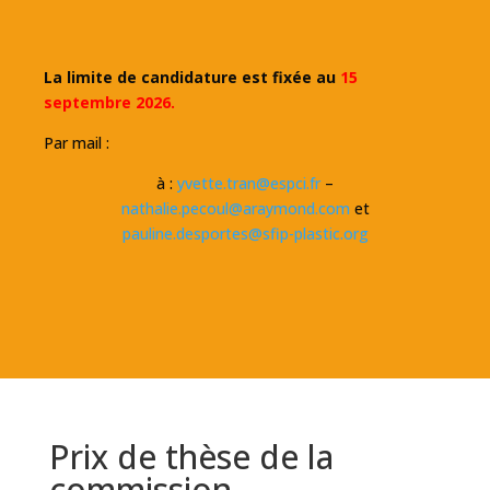
La limite de candidature est fixée au
15
septembre 2026.
Par mail :
à :
yvette.tran@espci.fr
–
nathalie.pecoul@araymond.com
et
pauline.desportes@sfip-plastic.org
Prix de thèse de la
commission