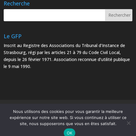
Recherche
Le GFP
Inscrit au Registre des Associations du Tribunal d’Instance de
Strasbourg, régi par les articles 21 à 79 du Code Civil Local,
depuis le 26 février 1971. Association reconnue d’utilité publique
le 9 mai 1990.
Mentions Légales
Plan du site
Nous utilisons des cookies pour vous garantir la meilleure
expérience sur notre site web. Si vous continuez à utiliser ce
site, nous supposerons que vous en êtes satisfait.
OK
Le Groupe Français d’Études et d’Applications des Polymères