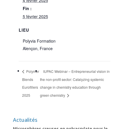
4 février 2025
Fin :
5 février 2025
LIEU
Polyvia Formation
Alençon
,
France
Polymer
IUPAC Webinar – Entrepreneurial vision in
Blends
the non-profit sector: Catalyzing systemic
Eurofillers
change in chemistry education through
2025
green chemistry
Actualités
Microsphères creuses en polyacrylate pour le