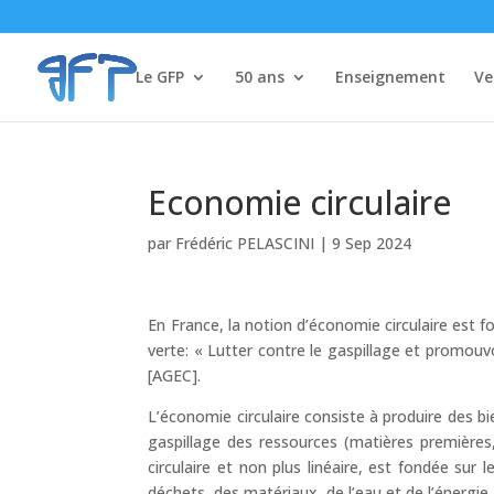
Le GFP
50 ans
Enseignement
Ve
Economie circulaire
par
Frédéric PELASCINI
|
9 Sep 2024
En France, la notion d’économie circulaire est fo
verte: « Lutter contre le gaspillage et promouvo
[AGEC].
L’économie circulaire consiste à produire des b
gaspillage des ressources (matières premières
circulaire et non plus linéaire, est fondée sur 
déchets, des matériaux, de l’eau et de l’énergie