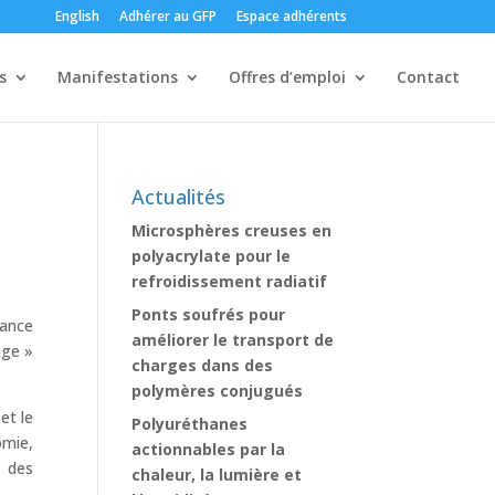
English
Adhérer au GFP
Espace adhérents
s
Manifestations
Offres d’emploi
Contact
Actualités
Microsphères creuses en
polyacrylate pour le
refroidissement radiatif
Ponts soufrés pour
sance
améliorer le transport de
age »
charges dans des
polymères conjugués
et le
Polyuréthanes
omie,
actionnables par la
, des
chaleur, la lumière et