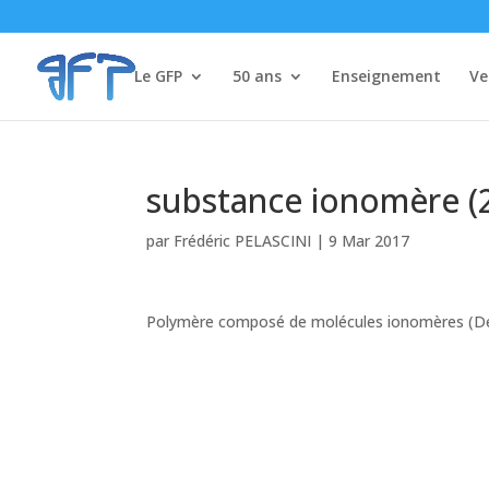
Le GFP
50 ans
Enseignement
Ve
substance ionomère (2
par
Frédéric PELASCINI
|
9 Mar 2017
Polymère composé de molécules ionomères (Défi