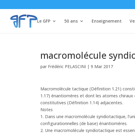
Le GFP
50 ans
Enseignement
Ve
macromolécule syndiot
par
Frédéric PELASCINI
|
9 Mar 2017
Macromolécule tactique (Définition 1.21) consti
1.17) énantiomères et dont les atomes chiraux 
constitutives (Définition 1.14) adjacentes.
Notes
1. Dans une macromolécule syndiotactique, l’uni
configurationnelles (de base) énantiomères.
2. Une macromolécule syndiotactique est essent