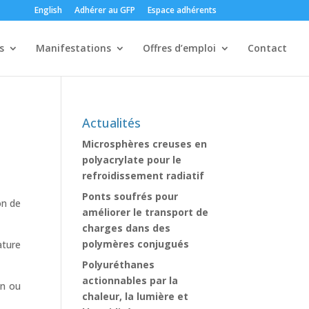
English
Adhérer au GFP
Espace adhérents
s
Manifestations
Offres d’emploi
Contact
Actualités
Microsphères creuses en
polyacrylate pour le
refroidissement radiatif
Ponts soufrés pour
on de
améliorer le transport de
charges dans des
polymères conjugués
ature
Polyuréthanes
actionnables par la
on ou
chaleur, la lumière et