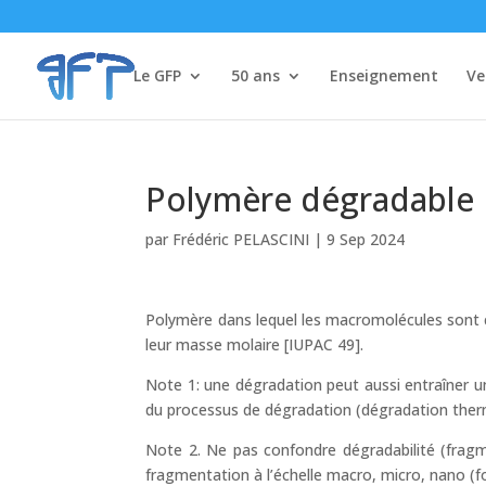
Le GFP
50 ans
Enseignement
Ve
Polymère dégradable
par
Frédéric PELASCINI
|
9 Sep 2024
Polymère dans lequel les macromolécules sont 
leur masse molaire [IUPAC 49].
Note 1: une dégradation peut aussi entraîner u
du processus de dégradation (dégradation ther
Note 2. Ne pas confondre dégradabilité (fragme
fragmentation à l’échelle macro, micro, nano (