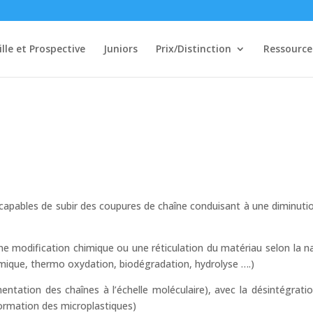
ille et Prospective
Juniors
Prix/Distinction
Ressource
capables de subir des coupures de chaîne conduisant à une diminuti
ne modification chimique ou une réticulation du matériau selon la n
mique, thermo oxydation, biodégradation, hydrolyse ….)
ntation des chaînes à l’échelle moléculaire), avec la désintégrati
formation des microplastiques)