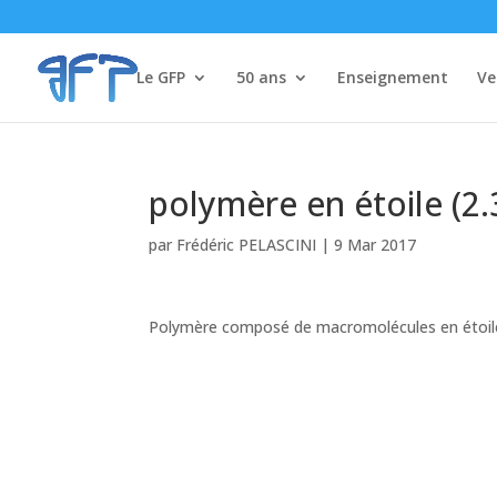
Le GFP
50 ans
Enseignement
Ve
polymère en étoile (2.
par
Frédéric PELASCINI
|
9 Mar 2017
Polymère composé de macromolécules en étoile 