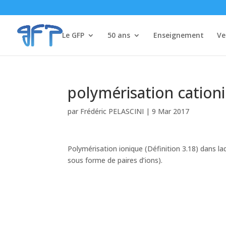
Le GFP
50 ans
Enseignement
Ve
polymérisation cationi
par
Frédéric PELASCINI
|
9 Mar 2017
Polymérisation ionique (Définition 3.18) dans laq
sous forme de paires d’ions).