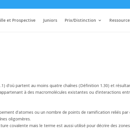
ille et Prospective
Juniors
Prix/Distinction
Ressource
.1) d’où partent au moins quatre chaînes (Définition 1.30) et résulta
appartenant à des macromolécules existantes ou d’interactions ent
upement d’atomes ou un nombre de points de ramification reliés par
înes oligomères.
cture covalente mais le terme est aussi utilisé pour décrire des zone