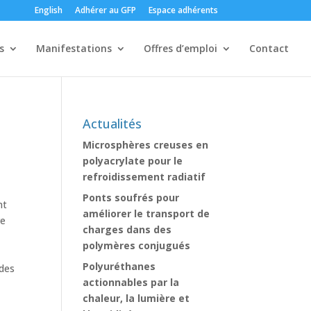
English
Adhérer au GFP
Espace adhérents
s
Manifestations
Offres d’emploi
Contact
Actualités
Microsphères creuses en
polyacrylate pour le
refroidissement radiatif
Ponts soufrés pour
nt
améliorer le transport de
re
charges dans des
polymères conjugués
Polyuréthanes
 des
actionnables par la
chaleur, la lumière et
s