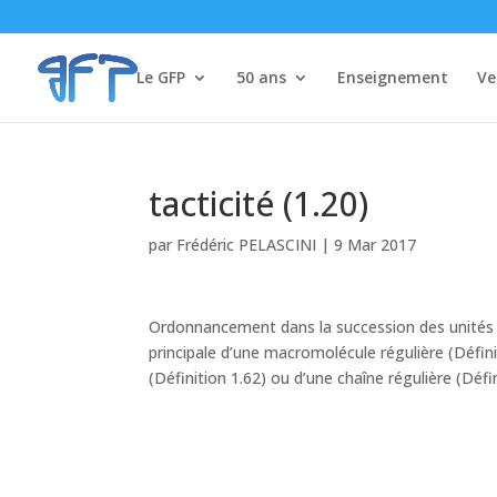
Le GFP
50 ans
Enseignement
Ve
tacticité (1.20)
par
Frédéric PELASCINI
|
9 Mar 2017
Ordonnancement dans la succession des unités co
principale d’une macromolécule régulière (Définit
(Définition 1.62) ou d’une chaîne régulière (Défin