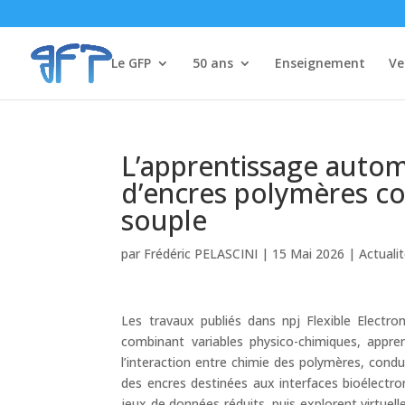
Le GFP
50 ans
Enseignement
Ve
L’apprentissage autom
d’encres polymères co
souple
par
Frédéric PELASCINI
|
15 Mai 2026
|
Actuali
Les travaux publiés dans npj Flexible Electr
combinant variables physico-chimiques, appren
l’interaction entre chimie des polymères, conduc
des encres destinées aux interfaces bioélectro
jeux de données réduits, puis explorent virtuel