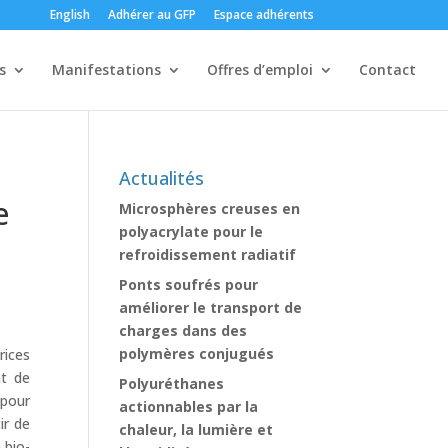
English
Adhérer au GFP
Espace adhérents
s
Manifestations
Offres d’emploi
Contact
Actualités
e
Microsphères creuses en
polyacrylate pour le
refroidissement radiatif
Ponts soufrés pour
améliorer le transport de
charges dans des
polymères conjugués
rices
nt de
Polyuréthanes
 pour
actionnables par la
ir de
chaleur, la lumière et
 bio-