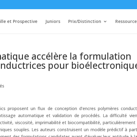
ille et Prospective
Juniors
Prix/Distinction
Ressource
atique accélère la formulation
nductrices pour bioélectroniqu
tés
onics proposent un flux de conception d’encres polymères conduct
tissage automatique et validation de procédés. La difficulté vie
tivité, viscosité, imprimabilité et biocompatibilité, particulièrement
niques souples. Les auteurs construisent un modèle prédictif à part
lement des formulations candidates avant d’évaluer leur aptitude à la