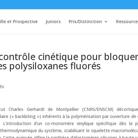
ille et Prospective
Juniors
Prix/Distinction
Ressource
contrôle cinétique pour bloque
s polysiloxanes fluorés
tés
tut Charles Gerhardt de Montpellier (CNRS/ENSCM) décortique
ire (« backbiting ») inhérents à la polymérisation par ouverture de 
ane. L’introduction d’un co-monomère vinylique spécifique dès la 
é thermodynamique du système, stabilisant le squelette macromolécu
on. Cette avancée affine la synthèse d’élastomères silicones à haute v