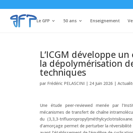
Le GFP
50 ans
Enseignement
Ve
L’ICGM développe un 
la dépolymérisation de
techniques
par
Frédéric PELASCINI
|
24 Juin 2026
|
Actuali
Une étude peer-reviewed menée par l’Insti
mécanismes de transfert de chaîne intramolécula
du (3,3,3-trifluoropropyl)méthylcyclotrisilox
d’amorçage permet de perturber la réversibilit
avant l’établissement de l’équilibre de cyclisati