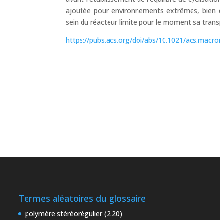
ajoutée pour environnements extrêmes, bien qu
sein du réacteur limite pour le moment sa tran
https://pubs.acs.org/doi/abs/10.1021/acs.macr
Termes aléatoires du glossaire
polymère stéréorégulier (2.20)