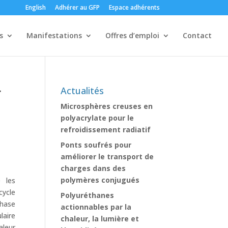
English
Adhérer au GFP
Espace adhérents
s
Manifestations
Offres d’emploi
Contact
r
Actualités
Microsphères creuses en
polyacrylate pour le
refroidissement radiatif
Ponts soufrés pour
améliorer le transport de
charges dans des
polymères conjugués
 les
cycle
Polyuréthanes
phase
actionnables par la
laire
chaleur, la lumière et
aleur