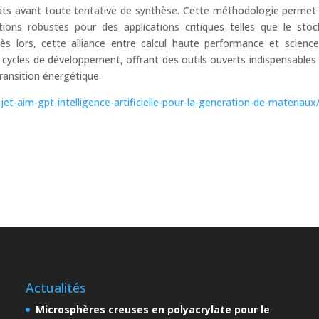
dats avant toute tentative de synthèse. Cette méthodologie permet 
tions robustes pour des applications critiques telles que le sto
ès lors, cette alliance entre calcul haute performance et scienc
cycles de développement, offrant des outils ouverts indispensables
transition énergétique.
rojet-aim-gpt-intelligence-artificielle-pour-la-generation-de-materiaux
Actualités
Microsphères creuses en polyacrylate pour le