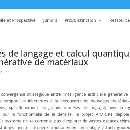
ille et Prospective
Juniors
Prix/Distinction
Ressource
s de langage et calcul quantiq
nérative de matériaux
tés
 convergence stratégique entre l’intelligence artificielle générative 
es temporelles inhérentes à la découverte de nouveaux matériau
cées, spécifiquement les grands modèles de langage, avec la ri
s sur la fonctionnelle de la densité, le projet AIM-GPT déploi
e système ne se contente pas d’explorer de vastes espaces chim
tallines inédites ; il opère simultanément un criblage virtuel rigoure