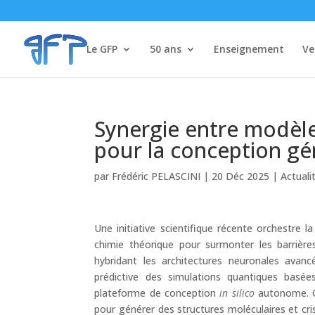
Le GFP
50 ans
Enseignement
Ve
Synergie entre modèle
pour la conception gé
par
Frédéric PELASCINI
|
20 Déc 2025
|
Actuali
Une initiative scientifique récente orchestre la
chimie théorique pour surmonter les barrièr
hybridant les architectures neuronales avan
prédictive des simulations quantiques basée
plateforme de conception
in silico
autonome. C
pour générer des structures moléculaires et cris