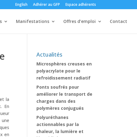
English
Adhérer au GFP
Espace adhérents
s
Manifestations
Offres d’emploi
Contact
ue
Actualités
Microsphères creuses en
polyacrylate pour le
refroidissement radiatif
Ponts soufrés pour
améliorer le transport de
et la
charges dans des
x. En
polymères conjugués
gueur
Polyuréthanes
e une
actionnables par la
iques
chaleur, la lumière et
ux en