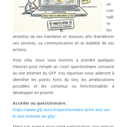
ux
con
naît
re
les
attentes de ses membres et visiteurs afin d’améliorer
ses services, sa communication et la visibilité de ses
actions.
Pour cela, nous vous invitons à prendre quelques
minutes pour remplir un court questionnaire consacré
au site internet du GFP. Vos réponses nous aideront à
identifier les points forts du site, les améliorations
possibles et les contenus ou fonctionnalités à
développer en priorité.
Accéder au questionnaire :
https://www.gfp.asso.fr/questionnaire-votre-avis-sur-
le-site-internet-du-gfp/
Merci par avance pour votre participation. Vos retours