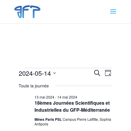
Évènements
Recherche
Navigat
2024-05-14
Recherche
Jour
de
et
for
Sélectionnez
vues
navigation
Toute la journée
14
une
Évènem
de
date.
mai
13 mai 2024
-
14 mai 2024
vues
18èmes Journées Scientifiques et
2024
Évènemen
Industrielles du GFP-Méditerranée
Mines Paris PSL
Campus Pierre Laffitte, Sophia
Antipolis