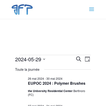
Évènements
Recherche
Navigat
2024-05-29
Recherche
Jour
de
et
for
Sélectionnez
vues
navigation
Toute la journée
29
une
Évènem
de
date.
mai
26 mai 2024
-
30 mai 2024
vues
EUPOC 2024 : Polymer Brushes
2024
Évènemen
the University Residential Center
Bertinoro
(FC)
27 mai 2024
-
31 mai 2024