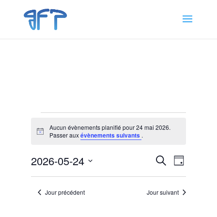
Évènements
Aucun évènements planifié pour 24 mai 2026.
for
Notice
Passer aux
évènements suivants
.
24
Recherche
Navigat
mai
2026-05-24
Recherche
Jour
de
et
2026
Sélectionnez
vues
navigation
une
Évènem
Jour précédent
Jour suivant
de
date.
vues