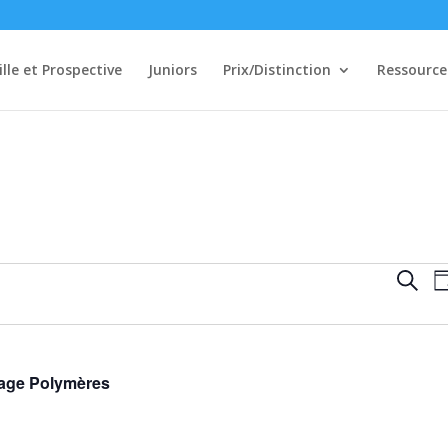
ille et Prospective
Juniors
Prix/Distinction
Ressource
Rech
Reche
Jo
et
navi
de
vues
lage Polymères
Évè