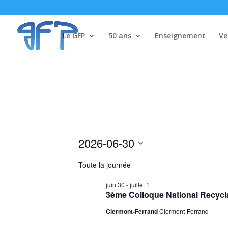
Le GFP
50 ans
Enseignement
Ve
Évènements
2026-06-30
for
Sélectionnez
Toute la journée
30
une
date.
juin
juin 30
-
juillet 1
3ème Colloque National Recyc
2026
Clermont-Ferrand
Clermont-Ferrand