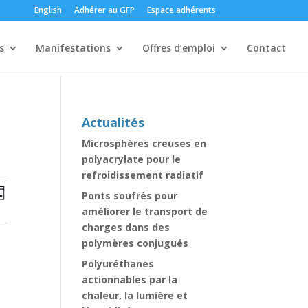
English
Adhérer au GFP
Espace adhérents
s
Manifestations
Offres d’emploi
Contact
Actualités
Microsphères creuses en
polyacrylate pour le
refroidissement radiatif
erche
Navigation
rche
Ponts soufrés pour
ur
de
améliorer le transport de
vues
gation
charges dans des
Évènement
polymères conjugués
Polyuréthanes
nements
actionnables par la
chaleur, la lumière et