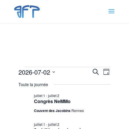
Évènements
Recherche
Navigat
2026-07-02
Recherche
Jour
de
et
for
Sélectionnez
vues
navigation
Toute la journée
2
une
Évènem
de
date.
juillet
juillet 1
-
juillet 2
vues
Congrès NeMMo
2026
Évènemen
Couvent des Jacobins
Rennes
juillet 1
-
juillet 2