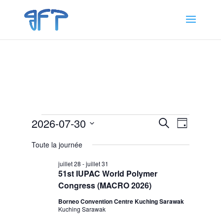
Évènements
Recherche
Navigat
2026-07-30
Recherche
Jour
de
et
for
Sélectionnez
vues
navigation
Toute la journée
30
une
Évènem
de
date.
juillet
juillet 28
-
juillet 31
vues
51st IUPAC World Polymer
2026
Évènemen
Congress (MACRO 2026)
Borneo Convention Centre Kuching Sarawak
Kuching Sarawak