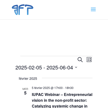
Évènements
Recherche
Navigat
Recherche
Liste
de
et
2025-02-05
 - 
2025-06-04
vues
navigation
Évènem
Sélectionnez
de
février 2025
une
vues
date.
5 février 2025 @ 17h00
-
18h30
Évènemen
MER
5
IUPAC Webinar – Entrepreneurial
vision in the non-profit sector:
Catalyzing systemic change in