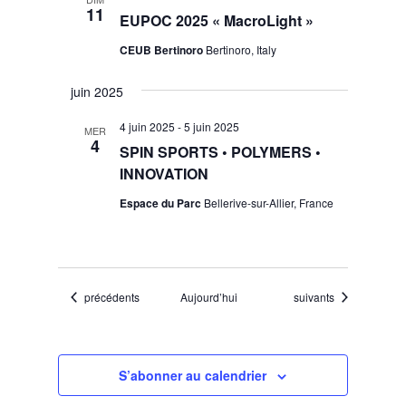
11
EUPOC 2025 « MacroLight »
CEUB Bertinoro
Bertinoro, Italy
juin 2025
4 juin 2025
-
5 juin 2025
MER
4
SPIN SPORTS • POLYMERS •
INNOVATION
Espace du Parc
Bellerive-sur-Allier, France
Évènements
Évènements
précédents
Aujourd’hui
suivants
S’abonner au calendrier