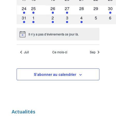
évènements
évènements
évènements
évènements
évènements
évènements
évè
1
1
1
1
0
0
1
24
25
26
27
28
29
30
évènement
évènement
évènement
évènement
évènements
évènements
évè
2
2
2
2
1
0
0
31
1
2
3
4
5
6
évènements
évènements
évènements
évènements
évènement
évènement
évè
Il n’y a pas d’évènements ce jour là.
Notice
Juil
Ce mois-ci
Sep
S’abonner au calendrier
Actualités