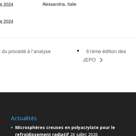
re 2024
Alessandria
,
Italie
re 2024
 du procédé à l’analyse
51ème édition des
JEPO
Actualités
Microsphères creuses en polyacrylate pour le
refroidissement radiatif
26 juillet 2026