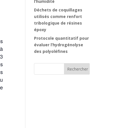
l’humidité
Déchets de coquillages
utilisés comme renfort
tribologique de résines
époxy
Protocole quantitatif pour
ès
évaluer l’hydrogénolyse
 à
des polyoléfines
23
is
es
eu
re