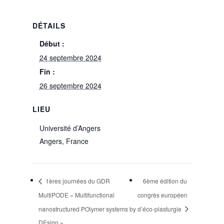
DÉTAILS
Début :
24 septembre 2024
Fin :
26 septembre 2024
LIEU
Université d’Angers
Angers
,
France
1ères journées du GDR
6ème édition du
MultiPODE « Multifunctional
congrès européen
nanostructured POlymer systems by
d’éco-plasturgie
DEsign »