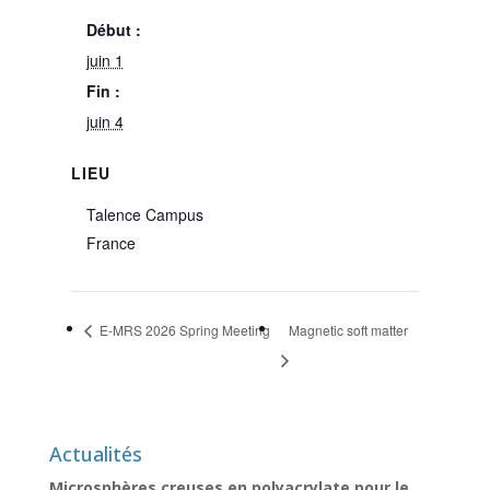
Début :
juin 1
Fin :
juin 4
LIEU
Talence Campus
France
E-MRS 2026 Spring Meeting
Magnetic soft matter
Actualités
Microsphères creuses en polyacrylate pour le