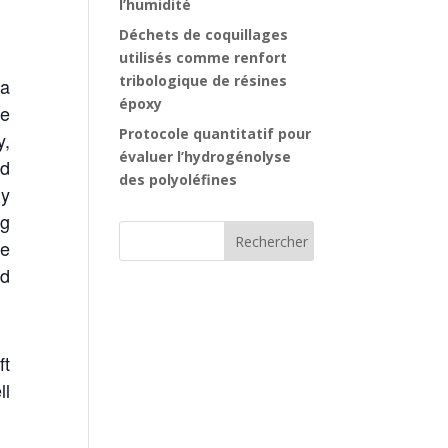
l’humidité
Déchets de coquillages
utilisés comme renfort
tribologique de résines
 a
époxy
he
Protocole quantitatif pour
y,
évaluer l’hydrogénolyse
id
des polyoléfines
ly
ng
le
d
ft
ll