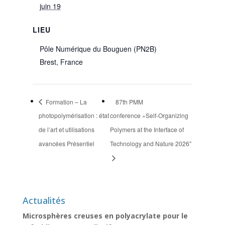
juin 19
LIEU
Pôle Numérique du Bouguen (PN2B)
Brest
,
France
Formation – La
87th PMM
photopolymérisation : état
conference »Self-Organizing
de l’art et utilisations
Polymers at the Interface of
avancées Présentiel
Technology and Nature 2026″
Actualités
Microsphères creuses en polyacrylate pour le