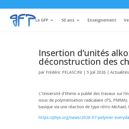
Le GFP
50 ans
Enseignement
Ve
Insertion d’unités al
déconstruction des c
par
Frédéric PELASCINI
|
5 Juil 2026
|
Actualité
L’Université d’Ehime a publié des travaux sur l
issus de polymérisation radicalaire (PS, PMMA)
basique via une réaction de type rétro-Michael
https://phys.org/news/2026-07-polymer-everyday