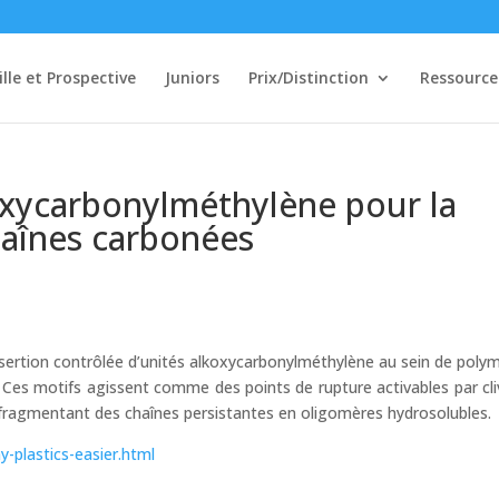
ille et Prospective
Juniors
Prix/Distinction
Ressource
koxycarbonylméthylène pour la
haînes carbonées
s
’insertion contrôlée d’unités alkoxycarbonylméthylène au sein de poly
. Ces motifs agissent comme des points de rupture activables par cl
, fragmentant des chaînes persistantes en oligomères hydrosolubles.
-plastics-easier.html