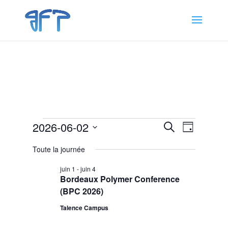
Évènements
Recherche
Navigat
2026-06-02
Recherche
Jour
de
et
for
Sélectionnez
vues
navigation
Toute la journée
2
une
Évènem
de
date.
juin
juin 1
-
juin 4
vues
Bordeaux Polymer Conference
2026
Évènemen
(BPC 2026)
Talence Campus