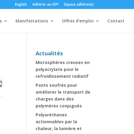
English
Adhérer au GFP
Espace adhérents
s
Manifestations
Offres d’emploi
Contact
Actualités
Microsphères creuses en
polyacrylate pour le
refroidissement radiatif
erche
Navigation
rche
Ponts soufrés pour
ur
de
améliorer le transport de
vues
gation
charges dans des
Évènement
polymères conjugués
Polyuréthanes
nements
actionnables par la
chaleur, la lumière et