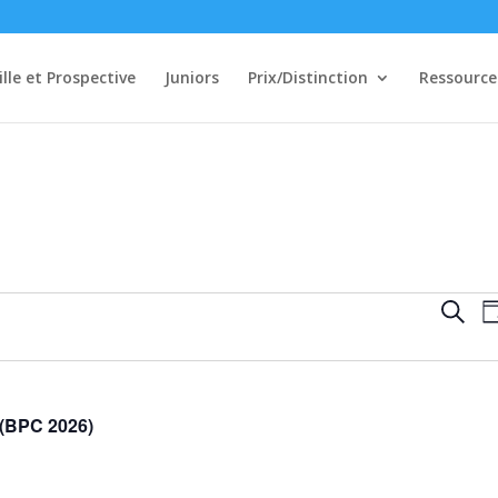
ille et Prospective
Juniors
Prix/Distinction
Ressource
Rech
Reche
Jo
et
navi
de
vues
(BPC 2026)
Évè