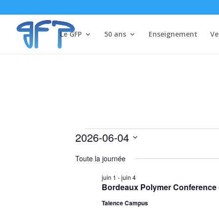
Le GFP
50 ans
Enseignement
Ve
Évènements
2026-06-04
for
Sélectionnez
Toute la journée
4
une
date.
juin
juin 1
-
juin 4
Bordeaux Polymer Conference 
2026
Talence Campus