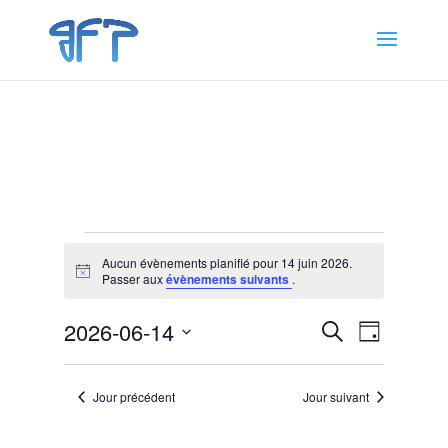
Évènements
Aucun évènements planifié pour 14 juin 2026.
for
Notice
Passer aux
évènements suivants
.
14
Recherche
Navigat
juin
2026-06-14
Recherche
Jour
de
et
2026
Sélectionnez
vues
navigation
une
Évènem
Jour précédent
Jour suivant
de
date.
vues