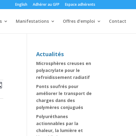
English
Adhérer au GFP
Espace adhérents
s
Manifestations
Offres d’emploi
Contact
Actualités
Microsphères creuses en
polyacrylate pour le
refroidissement radiatif
erche
Navigation
rche
Ponts soufrés pour
ur
de
améliorer le transport de
vues
gation
charges dans des
Évènement
polymères conjugués
Polyuréthanes
nements
actionnables par la
chaleur, la lumière et