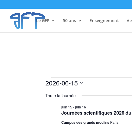
Le GFP
50 ans
Enseignement
Ve
Évènements
2026-06-15
for
Sélectionnez
Toute la journée
15
une
date.
juin
juin 15
-
juin 16
Journées scientifiques 2026 d
2026
Campus des grands moulins
Paris