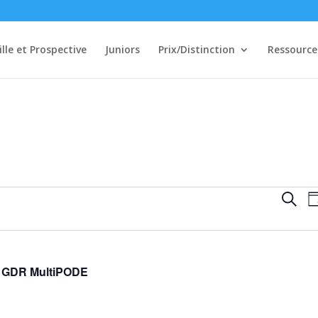
ille et Prospective
Juniors
Prix/Distinction
Ressource
Rech
Reche
Jo
et
navi
de
vues
u GDR MultiPODE
Évè