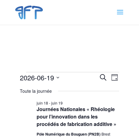
Évènements
Recherche
Navigat
2026-06-19
Recherche
Jour
de
et
for
Sélectionnez
vues
navigation
Toute la journée
19
une
Évènem
de
date.
juin
juin 18
-
juin 19
vues
Journées Nationales « Rhéologie
2026
Évènemen
pour l’innovation dans les
procédés de fabrication additive »
Pôle Numérique du Bouguen (PN2B)
Brest