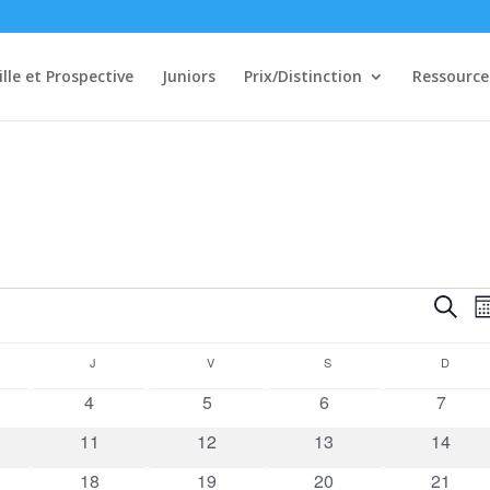
ille et Prospective
Juniors
Prix/Distinction
Ressource
Rech
Reche
M
et
navi
RCREDI
J
JEUDI
V
VENDREDI
S
SAMEDI
D
DIMAN
de
0
0
0
0
4
5
6
7
vues
nements
évènements
évènements
évènements
évène
Évè
0
0
0
0
11
12
13
14
ements
évènements
évènements
évènements
évènem
2
1
0
0
18
19
20
21