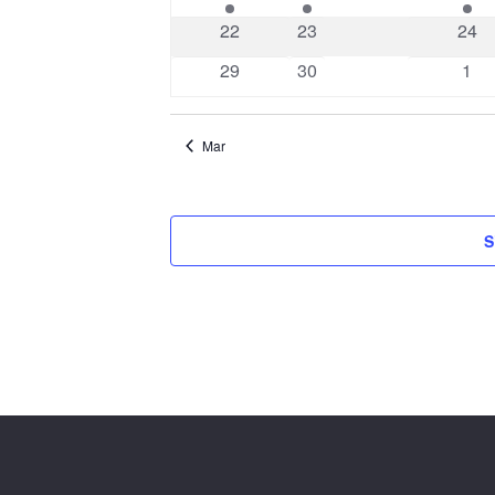
évènement
évènement
évèn
0
0
0
22
23
24
évènements
évènements
évèn
0
0
0
29
30
1
évènements
évènements
évè
Mar
S