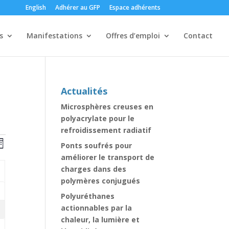
English
Adhérer au GFP
Espace adhérents
s
Manifestations
Offres d’emploi
Contact
Actualités
Microsphères creuses en
polyacrylate pour le
refroidissement radiatif
erche
Navigation
rche
Ponts soufrés pour
ois
de
améliorer le transport de
vues
gation
charges dans des
CHE
Évènement
polymères conjugués
Polyuréthanes
ments
nements
actionnables par la
ents
chaleur, la lumière et