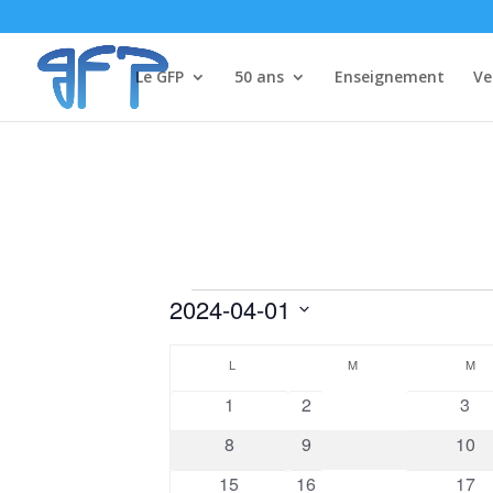
Le GFP
50 ans
Enseignement
Ve
Évènements
2024-04-01
Sélectionnez
Calendrier
une
L
LUNDI
M
MARDI
M
ME
de
date.
0
0
0
1
2
3
Évènements
évènements
évènements
évè
0
0
0
8
9
10
évènements
évènements
évèn
1
1
2
15
16
17