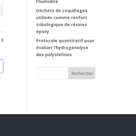
l’humidité
ents
Déchets de coquillages
ents
utilisés comme renfort
tribologique de résines
ments
époxy
Protocole quantitatif pour
évaluer l’hydrogénolyse
des polyoléfines