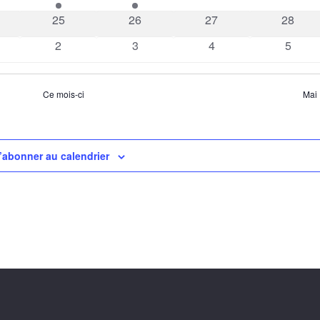
ements
évènements
évènement
évènements
évènem
0
0
0
0
25
26
27
28
ements
évènements
évènements
évènements
évènem
0
0
0
0
2
3
4
5
nements
évènements
évènements
évènements
évène
Ce mois-ci
Mai
’abonner au calendrier