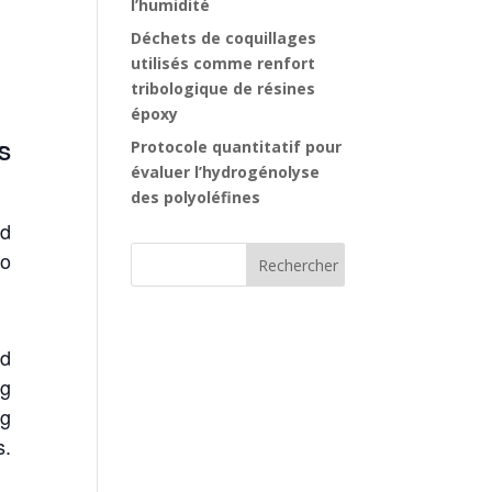
l’humidité
Déchets de coquillages
utilisés comme renfort
tribologique de résines
époxy
Protocole quantitatif pour
S
évaluer l’hydrogénolyse
des polyoléfines
d
to
nd
ng
ng
s.