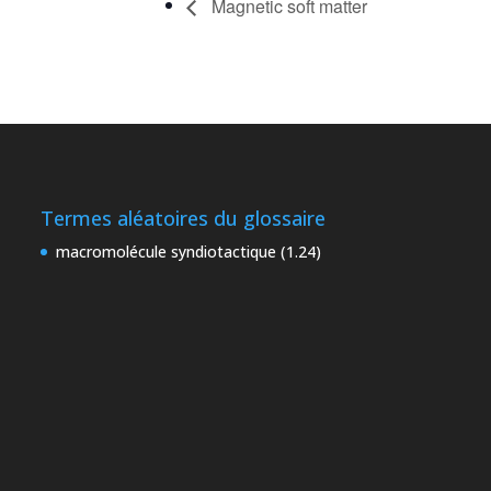
Magnetic soft matter
Termes aléatoires du glossaire
macromolécule syndiotactique (1.24)