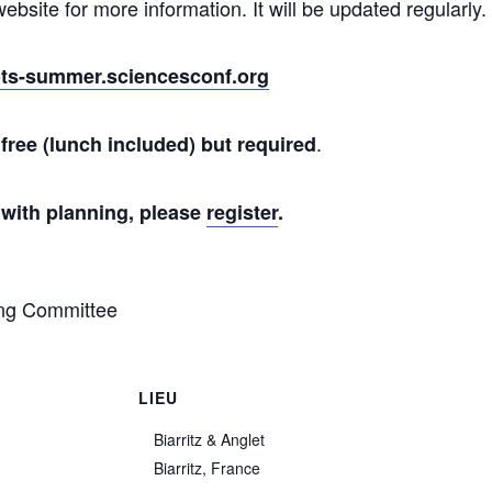
website for more information. It will be updated regularly.
bots-summer.sciencesconf.org
.
s
free
(lunch included) but
required
 with planning, please
register
.
ng Committee
S
LIEU
Biarritz & Anglet
Biarritz
,
France