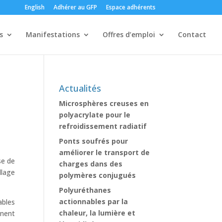
English
Adhérer au GFP
Espace adhérents
s
Manifestations
Offres d’emploi
Contact
Actualités
Microsphères creuses en
polyacrylate pour le
refroidissement radiatif
Ponts soufrés pour
améliorer le transport de
se de
charges dans des
llage
polymères conjugués
Polyuréthanes
actionnables par la
ables
chaleur, la lumière et
inent