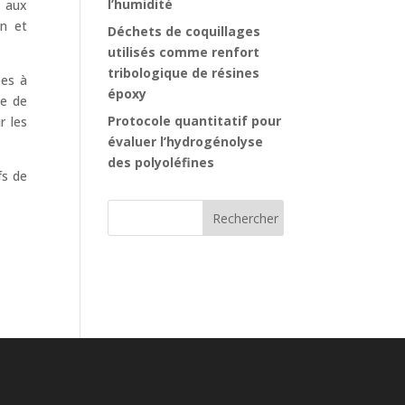
l’humidité
e aux
on et
Déchets de coquillages
utilisés comme renfort
tribologique de résines
ées à
époxy
ée de
Protocole quantitatif pour
r les
évaluer l’hydrogénolyse
des polyoléfines
fs de