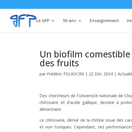
Le GFP
50 ans
Enseignement
Ve
Un biofilm comestible
des fruits
par
Frédéric PELASCINI
|
22 Déc 2024
|
Actuali
Des chercheurs de l’Université nationale de Ch
chitosane et d’acide gallique, destiné à prolo
alimentaire.
Le chitosane, dérivé de la chitine issue des c
et non toxiques. Cependant, ses performances 