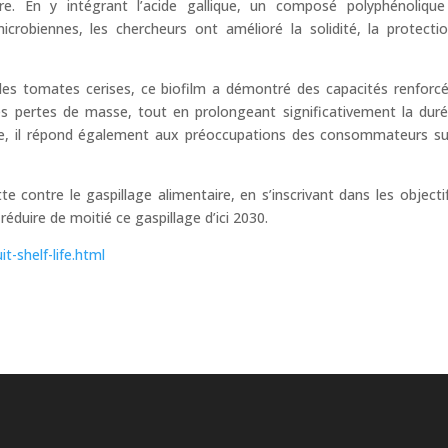
re. En y intégrant l’acide gallique, un composé polyphénoliqu
icrobiennes, les chercheurs ont amélioré la solidité, la protecti
des tomates cerises, ce biofilm a démontré des capacités renforc
 les pertes de masse, tout en prolongeant significativement la dur
que, il répond également aux préoccupations des consommateurs su
tte contre le gaspillage alimentaire, en s’inscrivant dans les objecti
duire de moitié ce gaspillage d’ici 2030.
t-shelf-life.html