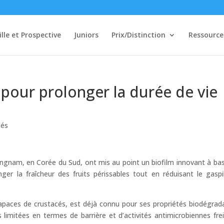
ille et Prospective
Juniors
Prix/Distinction
Ressource
 pour prolonger la durée de vie
tés
ungnam, en Corée du Sud, ont mis au point un biofilm innovant à ba
nger la fraîcheur des fruits périssables tout en réduisant le gaspi
arapaces de crustacés, est déjà connu pour ses propriétés biodégrad
limitées en termes de barrière et d’activités antimicrobiennes fre