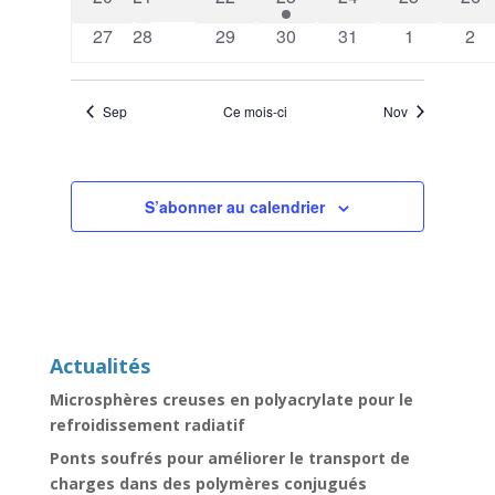
évènements
évènements
évènements
évènement
évènements
évènements
évè
0
0
0
0
0
0
0
27
28
29
30
31
1
2
évènements
évènements
évènements
évènements
évènements
évènement
évè
Sep
Ce mois-ci
Nov
S’abonner au calendrier
Actualités
Microsphères creuses en polyacrylate pour le
refroidissement radiatif
Ponts soufrés pour améliorer le transport de
charges dans des polymères conjugués