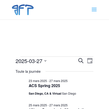
Évènements
Recherche
Navigat
2025-03-27
Recherche
Jour
de
et
for
Sélectionnez
vues
navigation
Toute la journée
27
une
Évènem
de
date.
mars
23 mars 2025
-
27 mars 2025
vues
ACS Spring 2025
2025
Évènemen
San Diego, CA & Virtual
San Diego
25 mars 2025
-
27 mars 2025