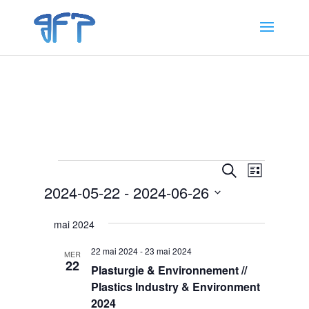
Évènements
Recherche
Navigat
Recherche
Liste
de
et
2024-05-22
 - 
2024-06-26
vues
navigation
Évènem
Sélectionnez
de
mai 2024
une
vues
date.
22 mai 2024
-
23 mai 2024
Évènemen
MER
22
Plasturgie & Environnement //
Plastics Industry & Environment
2024