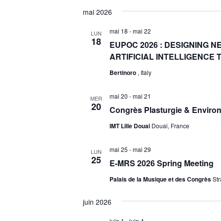
mai 2026
mai 18
-
mai 22
LUN
18
EUPOC 2026 : DESIGNING 
ARTIFICIAL INTELLIGENCE 
Bertinoro
, Italy
mai 20
-
mai 21
MER
20
Congrès Plasturgie & Envir
IMT Lille Douai
Douai, France
mai 25
-
mai 29
LUN
25
E-MRS 2026 Spring Meeting
Palais de la Musique et des Congrès
St
juin 2026
juin 1
-
juin 4