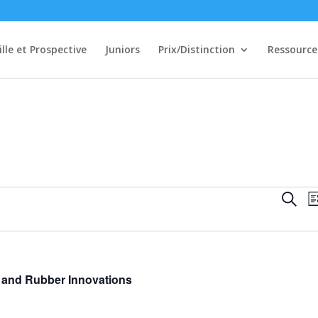
ille et Prospective
Juniors
Prix/Distinction
Ressource
Rech
Reche
Li
et
navi
de
vues
 and Rubber Innovations
Évè