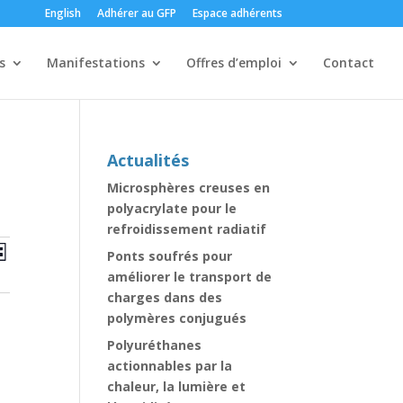
English
Adhérer au GFP
Espace adhérents
s
Manifestations
Offres d’emploi
Contact
Actualités
Microsphères creuses en
polyacrylate pour le
refroidissement radiatif
erche
Navigation
rche
Ponts soufrés pour
ste
de
améliorer le transport de
vues
gation
charges dans des
Évènement
polymères conjugués
Polyuréthanes
nements
actionnables par la
chaleur, la lumière et