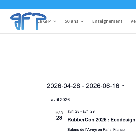
Le GFP
50 ans
Enseignement
Ve
Évènements
2026-04-28
 - 
2026-06-16
Sélectionnez
avril 2026
une
date.
avril 28
-
avril 29
MAR
28
RubberCon 2026 : Ecodesign
Salons de l'Aveyron
Paris, France