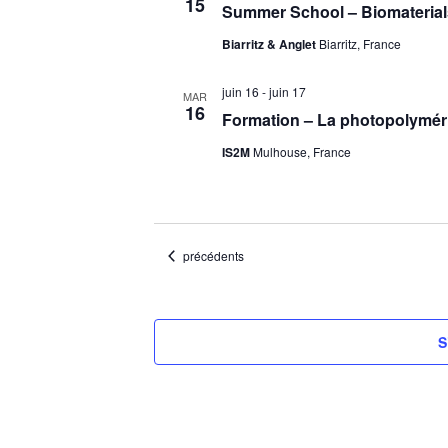
15
Summer School – Biomaterials
Biarritz & Anglet
Biarritz, France
juin 16
-
juin 17
MAR
16
Formation – La photopolymérisa
IS2M
Mulhouse, France
Évènements
précédents
S